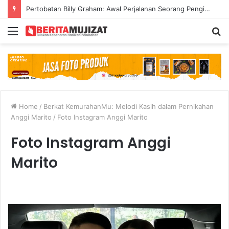
Pertobatan Billy Graham: Awal Perjalanan Seorang Penginjil Dunia
Menu
S
fo
Home
/
Berkat KemurahanMu: Melodi Kasih dalam Pernikahan
Anggi Marito
/
Foto Instagram Anggi Marito
Foto Instagram Anggi
Marito