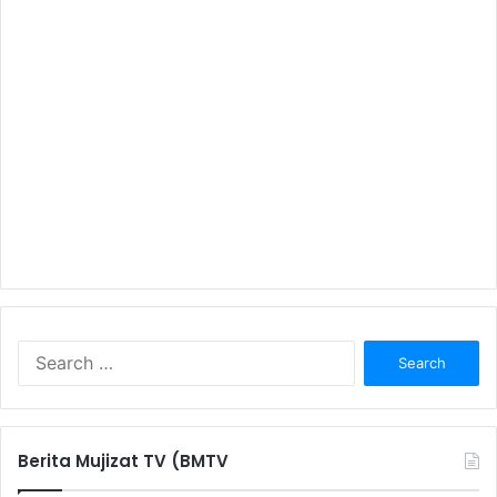
S
e
a
r
c
Berita Mujizat TV (BMTV
h
f