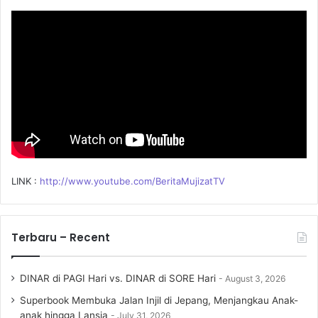
o
r
:
LINK :
http://www.youtube.com/BeritaMujizatTV
Terbaru – Recent
DINAR di PAGI Hari vs. DINAR di SORE Hari
August 3, 2026
Superbook Membuka Jalan Injil di Jepang, Menjangkau Anak-
anak hingga Lansia
July 31, 2026