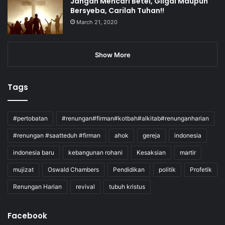
Jangan Mencari Betel, Gilgal Maupun
Bersyeba, Carilah Tuhan!!
March 21, 2020
Show More
Tags
#pertobatan
#renungan#firman#kotbah#alkitab#renunganharian
#renungan #saatteduh #firman
ahok
gereja
indonesia
indonesia baru
kebangunan rohani
Kesaksian
martir
mujizat
Oswald Chambers
Pendidikan
politik
Profetik
Renungan Harian
revival
tubuh kristus
Facebook